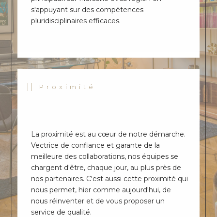
EPT
s'appuyant sur des compétences
EE
pluridisciplinaires efficaces.
***
Ven
ez
déc
ouvri
r ce
bel
Proximité
appa
rte
men
t de
type
La proximité est au cœur de notre démarche.
T2
de
Vectrice de confiance et garante de la
40m
meilleure des collaborations, nos équipes se
²,
chargent d'être, chaque jour, au plus près de
idéal
nos partenaires. C'est aussi cette proximité qui
eme
nous permet, hier comme aujourd'hui, de
nt
situé
nous réinventer et de vous proposer un
au
service de qualité.