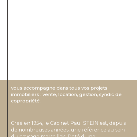
PROXIMITÉ, EXPERTISE, ÉTHIQUE
NOTRE ENGAGEMENT, VOTRE SÉRÉNITÉ
Le Cabinet Paul STEIN
vous accompagne dans tous vos projets
immobiliers : vente, location, gestion, syndic de
copropriété.
Créé en 1954, le Cabinet Paul STEIN est, depuis
de nombreuses années, une référence au sein
du paysage marseillais. Doté d’une