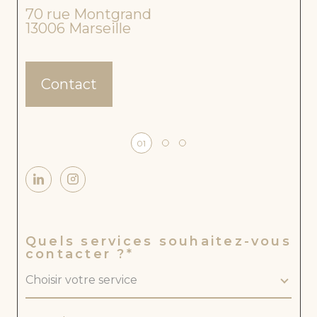
SE,
70 rue Montgrand
47 
JAR
13006
Marseille
130
DIN
ET
GA
RA
GE
Contact
–
INV
EST
ISS
EM
01
ENT
LO
CA
TIF
À
LA
MA
DR
quels services souhaitez-vous
AG
contacter ?*
UE
DE
Choisir votre service
MO
NT
RED