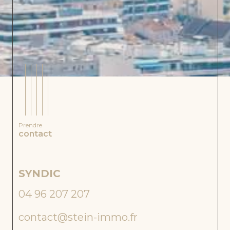
EXCLUSIF
COUP DE
COEUR
Mars
Prendre
eille
contact
(1300
8)
ST
UDI
SYNDIC
TR
O
25
04 96 207 207
04 
M²
AVE
C
contact@stein-immo.fr
tra
TER
RAS