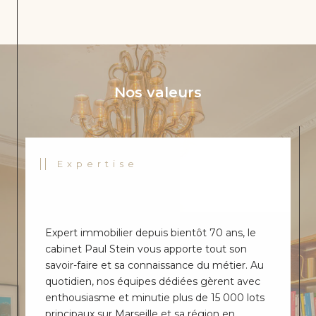
MO
DER
NE
AVE
C
TER
RAS
SE
Nos valeurs
ET
PAR
KIN
G
SO
UTE
Expertise
RRA
IN
réf
: c-
501
Expert immobilier depuis bientôt 70 ans, le
cabinet Paul Stein vous apporte tout son
***S
savoir-faire et sa connaissance du métier. Au
OUS
quotidien, nos équipes dédiées gèrent avec
OFF
enthousiasme et minutie plus de 15 000 lots
RE
ACC
principaux sur Marseille et sa région en