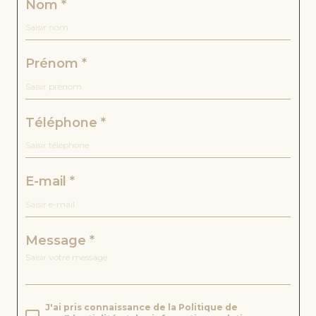
nom *
ON
réf
: c-
50
prénom *
3
*Excl
usiv
téléphone *
eme
nt
pour
inve
stiss
e-mail *
eurs
*
Opp
ortu
message *
nité
rare
à
deux
pas
J'ai pris connaissance de la Politique de
de