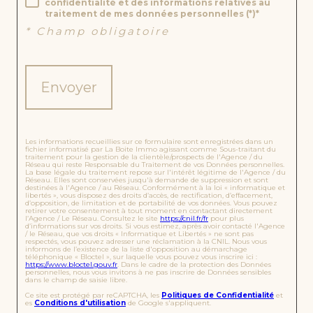
confidentialité et des informations relatives au
la...
traitement de mes données personnelles (*)*
17
* Champ obligatoire
9
00
0
€
Envoyer
V
o
ir
l
Les informations recueillies sur ce formulaire sont enregistrées dans un
fichier informatisé par La Boite Immo agissant comme Sous-traitant du
e
traitement pour la gestion de la clientèle/prospects de l'Agence / du
b
Réseau qui reste Responsable du Traitement de vos Données personnelles.
La base légale du traitement repose sur l'intérêt légitime de l'Agence / du
i
Réseau. Elles sont conservées jusqu'à demande de suppression et sont
destinées à l'Agence / au Réseau. Conformément à la loi « informatique et
e
libertés », vous disposez des droits d’accès, de rectification, d’effacement,
d’opposition, de limitation et de portabilité de vos données. Vous pouvez
n
retirer votre consentement à tout moment en contactant directement
l’Agence / Le Réseau. Consultez le site
https://cnil.fr/fr
pour plus
d’informations sur vos droits. Si vous estimez, après avoir contacté l'Agence
/ le Réseau, que vos droits « Informatique et Libertés » ne sont pas
respectés, vous pouvez adresser une réclamation à la CNIL. Nous vous
EXCLUSIF
informons de l’existence de la liste d'opposition au démarchage
téléphonique « Bloctel », sur laquelle vous pouvez vous inscrire ici :
https://www.bloctel.gouv.fr
. Dans le cadre de la protection des Données
PRIX EN
personnelles, nous vous invitons à ne pas inscrire de Données sensibles
BAISSE
dans le champ de saisie libre.
Ce site est protégé par reCAPTCHA, les
Politiques de Confidentialité
et
es
Conditions d'utilisation
de Google s'appliquent.