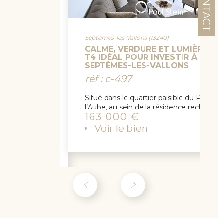
CONTACT
Mars
Septèmes-les-Vallons (13240)
eille
CALME, VERDURE ET LUMIÈRE : 
(1300
T4 IDÉAL POUR INVESTIR À
3)
SEPTÈMES-LES-VALLONS
EXC
réf : c-497
LUS
IF**
BEL
Situé dans le quartier paisible du Pré d
APP
l’Aube, au sein de la résidence recherc
AR
163 000 €
TE
Voir le bien
ME
NT
T2
EN
RÉS
IDE
NCE
DE
STA
NDI
NG