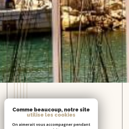
Comme beaucoup, notre site
Prendre
utilise les cookies
contact
On aimerait vous accompagner pendant