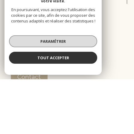
votre visite.
SYNDIC
TR
En poursuivant, vous acceptez l'utilisation des
cookies par ce site, afin de vous proposer des
04 96 207 207
04 
contenus adaptés et réaliser des statistiques !
contact@stein-immo.fr
tra
PARAMÉTRER
70 rue Montgrand
47 
13006
Marseille
130
TOUT ACCEPTER
Contact
01