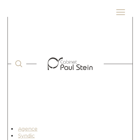
ACCUEIL
PLAN DU SITE
Plan
du site
Nous rejoindre
Agence
Syndic