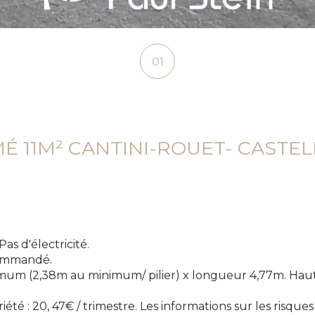
01
É 11M² CANTINI-ROUET- CASTE
as d'électricité.
commandé.
um (2,38m au minimum/ pilier) x longueur 4,77m. Hauteur
té : 20, 47€ / trimestre. Les informations sur les risque