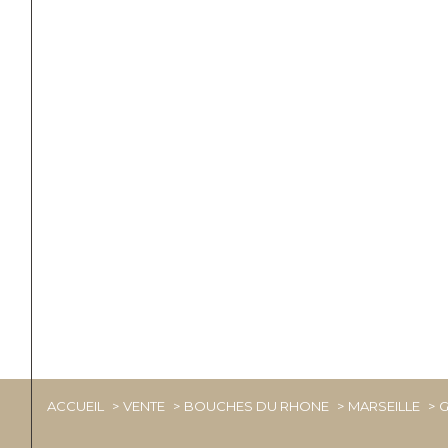
ACCUEIL
VENTE
BOUCHES DU RHONE
MARSEILLE
G