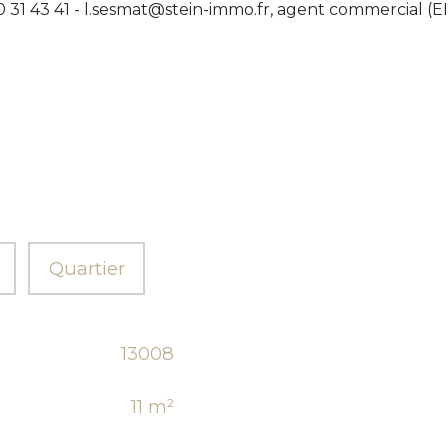
20 31 43 41 - l.sesmat@stein-immo.fr, agent commercial (
Quartier
13008
11 m²