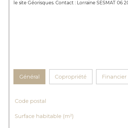
le site Géorisques. Contact : Lorraine SESMAT 06 
Général
Copropriété
Financier
TRAD_SIROCCO_Caracteristique
Valeurs
Code postal
Surface habitable (m²)