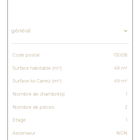
général
TRAD_SIROCCO_Caracteristique
Valeurs
Code postal
13008
Surface habitable (m²)
49 m²
Surface loi Carrez (m²)
49 m²
Nombre de chambre(s)
1
Nombre de pièces
2
Etage
1
Ascenseur
NON