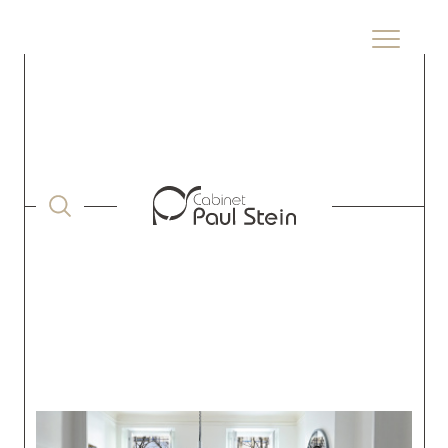
ACCUEIL
VENTE
BOUCHES DU RHONE
MARSEILLE
APPARTEMENT
T2
MARSEILLE 8 QUARTIER ROUET T2 A RENOVER GROS POTENTIEL
Retour aux résultats
VENDU