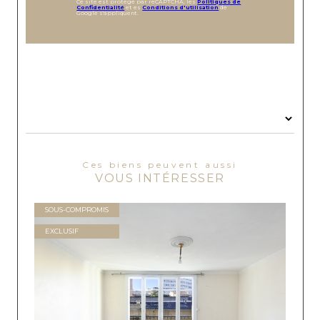
Ce site est protégé par reCAPTCHA, les
Politiques de
Confidentialité
et es
Conditions d'utilisation
de
Google s'appliquent.
Ces biens peuvent aussi
VOUS INTÉRESSER
SOUS-COMPROMIS
EXCLUSIF