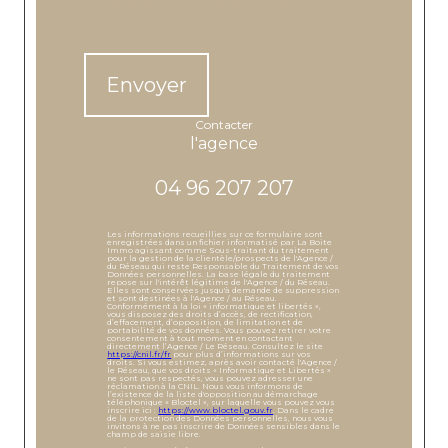
* Champ obligatoire
Envoyer
contacter
l'agence
04 96 207 207
Les informations recueillies sur ce formulaire sont
enregistrées dans un fichier informatisé par La Boite
Immo agissant comme Sous-traitant du traitement
pour la gestion de la clientèle/prospects de l'Agence /
du Réseau qui reste Responsable du Traitement de vos
Données personnelles. La base légale du traitement
repose sur l'intérêt légitime de l'Agence / du Réseau.
Elles sont conservées jusqu'à demande de suppression
et sont destinées à l'Agence / au Réseau.
Conformément à la loi « informatique et libertés »,
vous disposez des droits d’accès, de rectification,
d’effacement, d’opposition, de limitation et de
portabilité de vos données. Vous pouvez retirer votre
consentement à tout moment en contactant
directement l’Agence / Le Réseau. Consultez le site
https://cnil.fr/fr
pour plus d’informations sur vos
droits. Si vous estimez, après avoir contacté l'Agence /
le Réseau, que vos droits « Informatique et Libertés »
ne sont pas respectés, vous pouvez adresser une
réclamation à la CNIL. Nous vous informons de
l’existence de la liste d'opposition au démarchage
téléphonique « Bloctel », sur laquelle vous pouvez vous
inscrire ici :
https://www.bloctel.gouv.fr
. Dans le cadre
de la protection des Données personnelles, nous vous
invitons à ne pas inscrire de Données sensibles dans le
champ de saisie libre.