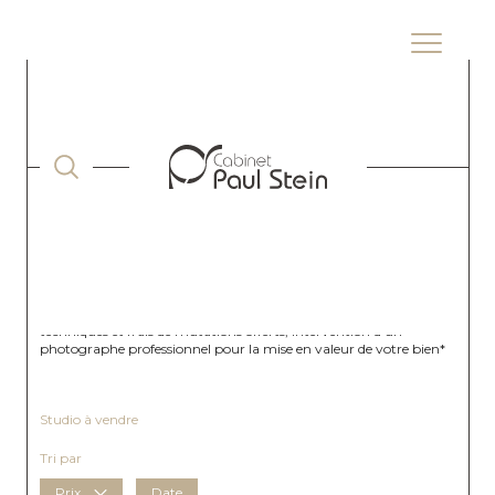
ACCUEIL
VENTE
BOUCHES DU RHONE
MARSEILLE
STUDIO
Notre équipe Transaction, composée d'experts passionnés, se tient
à votre disposition pour vous accompagner dans vos projets
immobiliers de vente et d'achat à Marseille. Nous vous proposons
une estimation gratuite de votre bien et réservons aux
copropriétaires du Cabinet Paul Stein de nombreux avantages
exclusifs : honoraires préférentiels, dossier de diagnostics
techniques et frais de mutations offerts, intervention d'un
photographe professionnel pour la mise en valeur de votre bien*
Studio à vendre
Tri par
Prix
Date