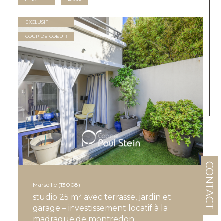
EXCLUSIF
COUP DE COEUR
CONTACT
Marseille (13008)
studio 25 m² avec terrasse, jardin et
garage – investissement locatif à la
madrague de montredon