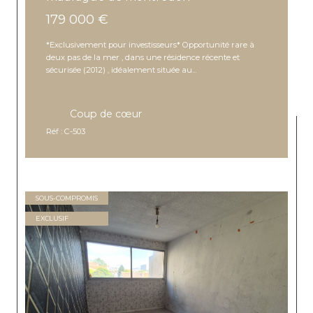
179 000 €
*Exclusivement pour investisseurs* Opportunité rare à
deux pas de la mer , dans une résidence récente et
sécurisée (2012) , idéalement située au...
Coup de cœur
Réf : C-503
SOUS-COMPROMIS
EXCLUSIF