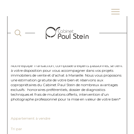
ACCUEIL
VENTE
BOUCHES DU RHONE
SEPTEMES LES VALLONS
APPARTEMENT
Notre équipe Transaction, composée d'experts passionnés, se tient
à votre disposition pour vous accompagner dans vos projets
immobiliers de vente et d'achat à Marseille. Nous vous proposons
une estimation gratuite de votre bien et réservons aux
copropriétaires du Cabinet Paul Stein de nombreux avantages
exclusifs : honoraires préférentiels, dossier de diagnostics
techniques et frais de mutations offerts, intervention d'un
photographe professionnel pour la mise en valeur de votre bien*
Appartement à vendre
Tri par