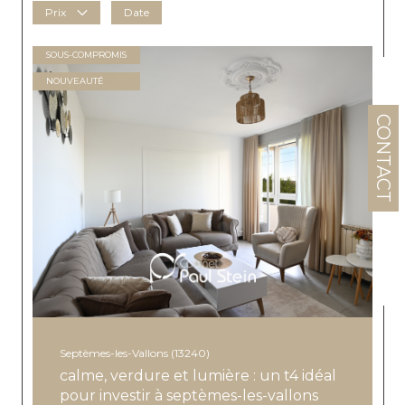
Prix
Date
SOUS-COMPROMIS
NOUVEAUTÉ
CONTACT
Septèmes-les-Vallons (13240)
calme, verdure et lumière : un t4 idéal
pour investir à septèmes-les-vallons