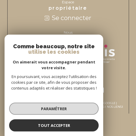
Espace
propriétaire
Se connecter
Nous
adhérons
Comme beaucoup, notre site
utilise les cookies
On aimerait vous accompagner pendant
votre visite.
En poursuivant, vous acceptez l'utilisation des
cookies par ce site, afin de vous proposer des
contenus adaptés et réaliser des statistiques !
© 2026 | TOUS DROITS RÉSERVÉS | TRADUCTION POWERED BY GOOGLE |
PLAN DU SITE
MENTIONS LÉGALES
ADMIN
NOS HONORAIRES
NOS LIENS
PARAMÉTRER
RGPD DE L’AGENCE
POLITIQUE RGPD
COOKIES
TOUT ACCEPTER