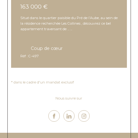
163 000 €
Situé dans le quartier paisible du Pré de l’Aube, au sein de
la résidence recherchée Les Collines , découvrez ce bel
appartement traversant de ... ...
Coup de cœur
Réf : C-497
Nous suivre sur