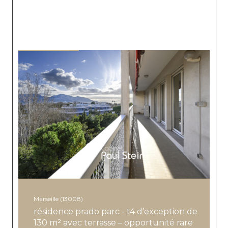
Prix
Date
SOUS-COMPROMIS
PRIX EN BAISSE
Marseille (13008)
résidence prado parc - t4 d’exception de
130 m² avec terrasse – opportunité rare