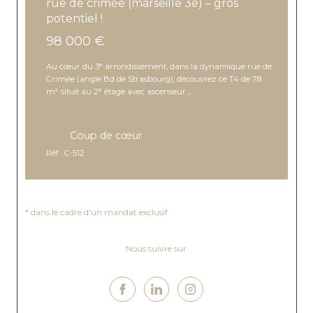
rue de crimée (marseille 3e) – gros
potentiel !
98 000 €
Au cœur du 3ᵉ arrondissement, dans la dynamique rue de
Crimée (angle Bd de Strasbourg), découvrez ce T4 de 78
m² situé au 2ᵉ étage avec ascenseur ,...
Coup de cœur
Réf : C-512
Nous suivre sur