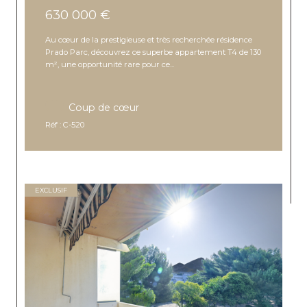
630 000 €
Au cœur de la prestigieuse et très recherchée résidence
Prado Parc, découvrez ce superbe appartement T4 de 130
m², une opportunité rare pour ce...
Coup de cœur
Réf : C-520
EXCLUSIF