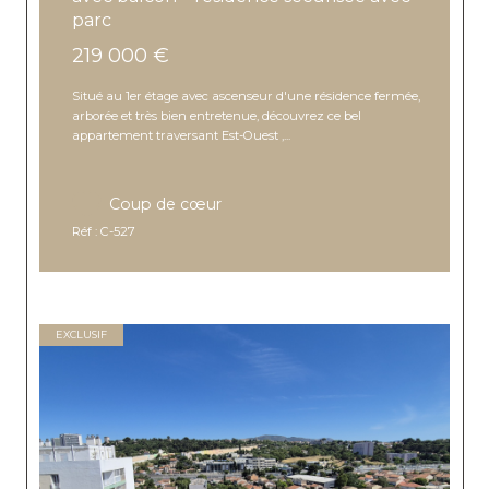
parc
219 000 €
Situé au 1er étage avec ascenseur d'une résidence fermée,
arborée et très bien entretenue, découvrez ce bel
appartement traversant Est-Ouest ,...
Coup de cœur
Réf : C-527
EXCLUSIF