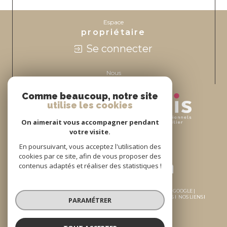
Espace
propriétaire
Se connecter
Nous
adhérons
Comme beaucoup, notre site
utilise les cookies
On aimerait vous accompagner pendant
votre visite.
En poursuivant, vous acceptez l'utilisation des
cookies par ce site, afin de vous proposer des
contenus adaptés et réaliser des statistiques !
© 2026 | TOUS DROITS RÉSERVÉS | TRADUCTION POWERED BY GOOGLE |
PLAN DU SITE
MENTIONS LÉGALES
ADMIN
NOS HONORAIRES
NOS LIENS
PARAMÉTRER
RGPD DE L’AGENCE
POLITIQUE RGPD
COOKIES